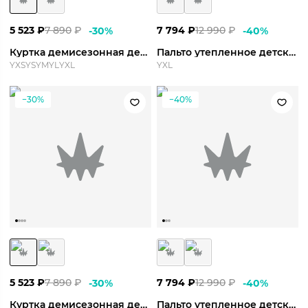
5 523
₽
7 890
₽
7 794
₽
12 990
₽
-
30
%
-
40
%
Куртка демисезонная детская Element 24 Fall Jacket Y
Пальто утепленное детское Element 24 Winter Parka Y
YXS
YS
YM
YL
YXL
YXL
−30%
−40%
5 523
₽
7 890
₽
7 794
₽
12 990
₽
-
30
%
-
40
%
Куртка демисезонная детская Element 24 Fall Jacket Y
Пальто утепленное детское Element 24 Winter Parka Y