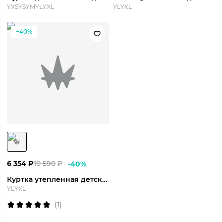
YXS
YS
YM
YL
YXL
YL
YXL
−40%
6 354
₽
10 590
₽
-
40
%
Куртка утепленная детская Element 24 Winter Jacket Y
YL
YXL
(
1
)