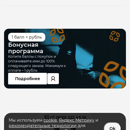
1 балл = рубль
Бонусная
программа
Копите баллы с покупок и
оплачивайте ими до 100%
следующего заказа. Минимум к
оплате – 1 рубль
Подробнее
+7 (800) 222 45 10
Мы используем
cookie
,
Яндекс Метрику
и
рекомендательные технологии
для
Ok