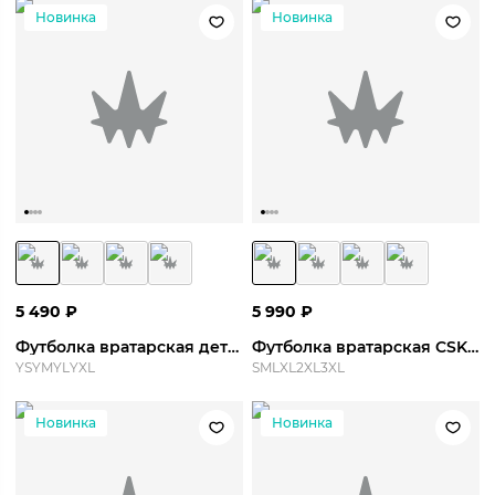
Новинка
Новинка
5 490
₽
5 990
₽
Футболка вратарская детская CSKA GK Jersey S/S 26/27 Y
Футболка вратарская CSKA GK Jersey S/S 26/27
YS
YM
YL
YXL
S
M
L
XL
2XL
3XL
Новинка
Новинка