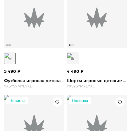
5 490
₽
4 490
₽
Футболка игровая детская CSKA Jersey Away 26/27 Y
Шорты игровые детские CSKA Short Home 26/27 Y
YXS
YS
YM
YL
YXL
YXS
YS
YM
YL
YXL
Новинка
Новинка