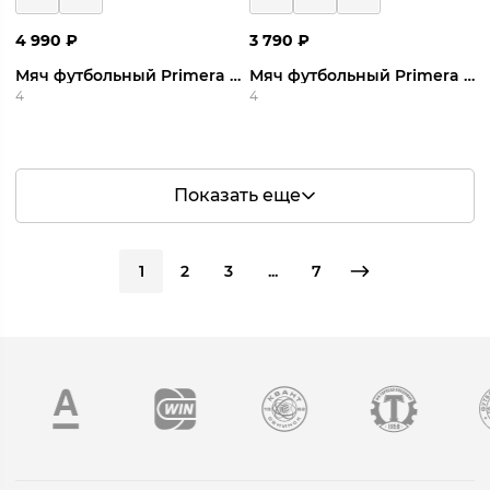
4 990
₽
3 790
₽
Мяч футбольный Primera Impulse Team
Мяч футбольный Primera Element Academy
4
4
Показать еще
1
2
3
...
7