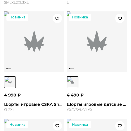
S
M
L
XL
2XL
3XL
L
Новинка
Новинка
4 990
₽
4 490
₽
Шорты игровые CSKA Short Away 26/27
Шорты игровые детские CSKA Short Away 26/27 Y
S
L
2XL
YXS
YS
YM
YL
YXL
Новинка
Новинка