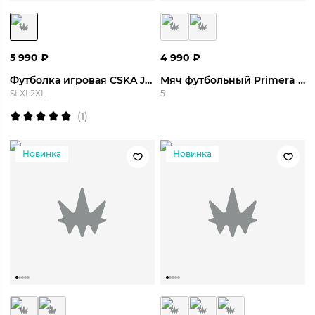
5 990
₽
4 990
₽
Футболка игровая CSKA Jersey Away 26/27
Мяч футбольный Primera Impulse Team
S
L
XL
2XL
5
(
1
)
Новинка
Новинка