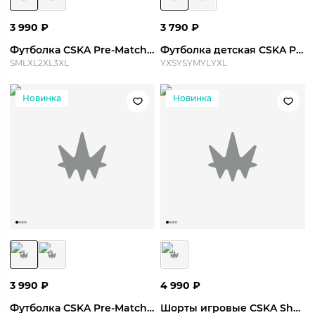
3 990
₽
3 790
₽
Футболка CSKA Pre-Match Top 26/27
Футболка детская CSKA Pre-Match Top 26/27 Y
S
M
L
XL
2XL
3XL
YXS
YS
YM
YL
YXL
Новинка
Новинка
3 990
₽
4 990
₽
Футболка CSKA Pre-Match Top 26/27
Шорты игровые CSKA Short Home 26/27