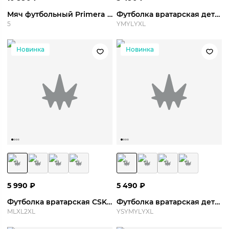
Мяч футбольный Primera Vektor Elite
Футболка вратарская детская CSKA GK Jersey S/S 26/27 Y
5
YM
YL
YXL
Новинка
Новинка
5 990
₽
5 490
₽
Футболка вратарская CSKA GK Jersey S/S 26/27
Футболка вратарская детская CSKA GK Jersey S/S 26/27 Y
M
L
XL
2XL
YS
YM
YL
YXL