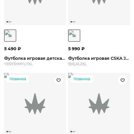
5 490
₽
5 990
₽
Футболка игровая детская CSKA Jersey Home 26/27 Y
Футболка игровая CSKA Jersey Home 26/27
YXS
YS
YM
YL
YXL
S
M
L
XL
2XL
Новинка
Новинка