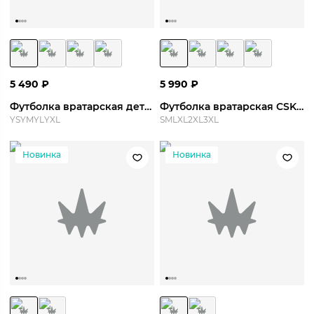
5 490
₽
5 990
₽
Футболка вратарская детская CSKA GK Jersey S/S 26/27 Y
Футболка вратарская CSKA GK Jersey S/S 26/27
YS
YM
YL
YXL
S
M
L
XL
2XL
3XL
Новинка
Новинка