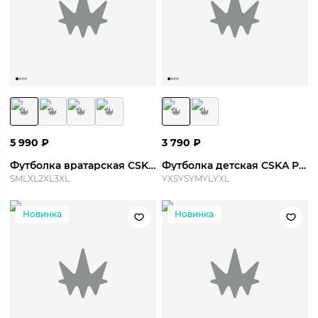
5 990
₽
3 790
₽
Футболка вратарская CSKA GK Jersey S/S 26/27
Футболка детская CSKA Pre-Match Top 26/27 Y
S
M
L
XL
2XL
3XL
YXS
YS
YM
YL
YXL
Новинка
Новинка