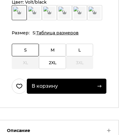
Цвет:
Volt/black
Размер:
S
Таблица размеров
S
M
L
XL
2XL
3XL
В корзину
Описание