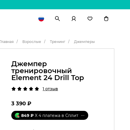
Главная
Взрослые
Тренинг
Джемперы
Джемпер
тренировочный
Element 24 Drill Top
1 отзыв
3 390
₽
849
₽
X 4 платежа в Сплит