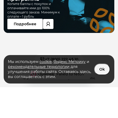
Копите баллы с покупок и
оплачивайте ими до 100%
следующего заказа. Минимум к
оплате – 1 рубль
Подробнее
+7 (800) 222 45 10
Мы используем
cookie
,
Яндекс Метрику
и
рекомендательные технологии
для
Ok
улучшения работы сайта. Оставаясь здесь,
вы соглашаетесь с этим.
© 2026 «PRIMERA» интернет-магазин.