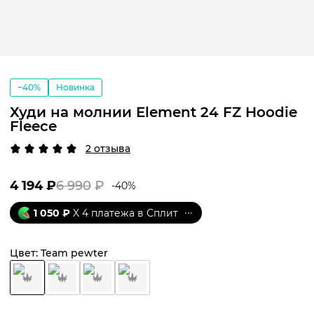
−40%
Новинка
Худи на молнии Element 24 FZ Hoodie
Fleece
2 отзыва
4 194
₽
6 990
₽
-
40
%
1 050
₽
X 4 платежа в Сплит
Цвет:
Team pewter