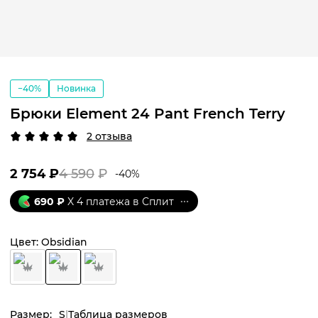
−40%
Новинка
Брюки Element 24 Pant French Terry
2 отзыва
2 754
₽
4 590
₽
-
40
%
690
₽
X 4 платежа в Сплит
Цвет:
Obsidian
Размер:
S
Таблица размеров