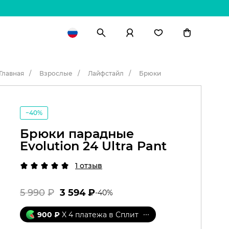
Главная
Взрослые
Лайфстайл
Брюки
−40%
Брюки парадные
Evolution 24 Ultra Pant
1 отзыв
5 990
₽
3 594
₽
-
40
%
900
₽
X 4 платежа в Сплит