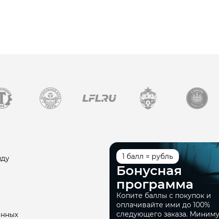
1 балл = рубль
нду
Бонусная
программа
Копите баллы с покупок и
оплачивайте ими до 100%
следующего заказа. Миним
анных