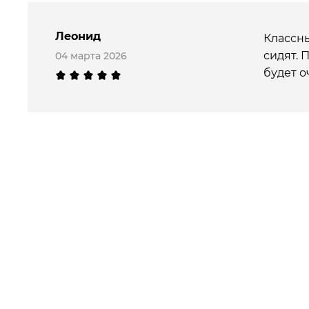
Леонид
Классны
сидят. 
04 марта 2026
будет о