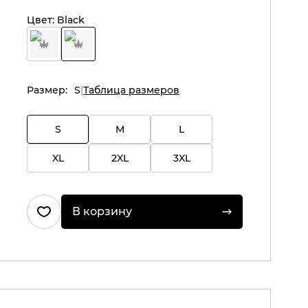
Цвет:
Black
Размер:
S
Таблица размеров
S
M
L
XL
2XL
3XL
В корзину