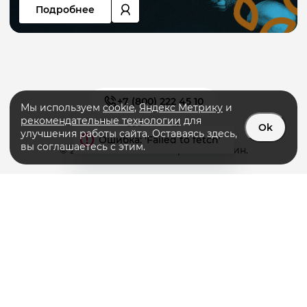
Подробнее
+7 (800) 222 45 10
Мы используем
cookie
,
Яндекс Метрику
и
рекомендательные технологии
для
Ok
улучшения работы сайта. Оставаясь здесь,
вы соглашаетесь с этим.
© 2026 «PRIMERA» интернет-магазин.