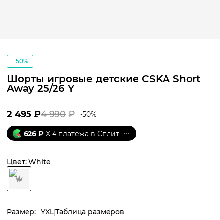
−50%
Шорты игровые детские CSKA Short
Away 25/26 Y
2 495
₽
4 990
₽
-
50
%
626
₽
X 4 платежа в Сплит
Цвет:
White
Размер:
YXL
Таблица размеров