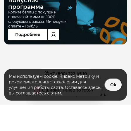
Бонусная
программа
Копите баллы с покупок и
оплачивайте ими до 100%
следующего заказа. Минимум к
оплате – 1 рубль
Подробнее
+7 (800) 222 45 10
Мы используем
cookie
,
Яндекс Метрику
и
рекомендательные технологии
для
Ok
улучшения работы сайта. Оставаясь здесь,
вы соглашаетесь с этим.
© 2026 «PRIMERA» интернет-магазин.