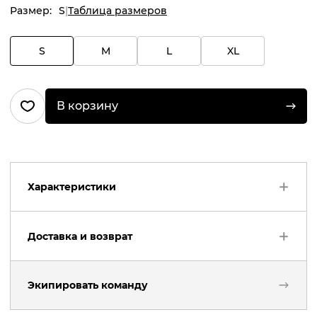
Размер:
S
Таблица размеров
S
M
L
XL
В корзину
Характеристики
Артикул
:
NS4514-100
Доставка и возврат
Бренд
:
Primera
Назначение
:
повседневная
Экипировать команду
Возврат товара