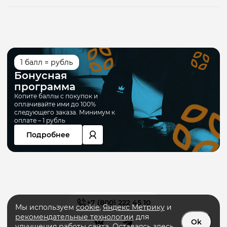
1 балл = рубль
Бонусная
программа
Копите баллы с покупок и
оплачивайте ими до 100%
следующего заказа. Минимум к
оплате – 1 рубль
Подробнее
+7 (800) 222 45 10
Мы используем
cookie
,
Яндекс Метрику
и
рекомендательные технологии
для
Ok
улучшения работы сайта. Оставаясь здесь,