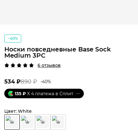
−40%
Носки повседневные Base Sock
Medium 3PC
6 отзывов
534
₽
890
₽
-
40
%
135
₽
X 4 платежа в Сплит
Цвет:
White