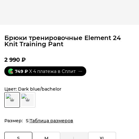
Брюки тренировочные Element 24
Knit Training Pant
2 990
₽
749
₽
X 4 платежа в Сплит
Цвет:
Dark blue/bachelor
Размер:
S
Таблица размеров
S
M
L
XL