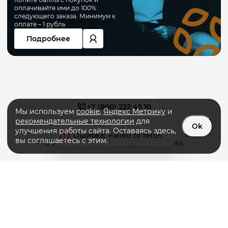
оплачивайте ими до 100%
следующего заказа. Минимум к
оплате – 1 рубль
Подробнее
+7 (800) 222 45 10
Мы используем
cookie
,
Яндекс Метрику
и
рекомендательные технологии
для
Ok
улучшения работы сайта. Оставаясь здесь,
вы соглашаетесь с этим.
© 2026 «PRIMERA» интернет-магазин.