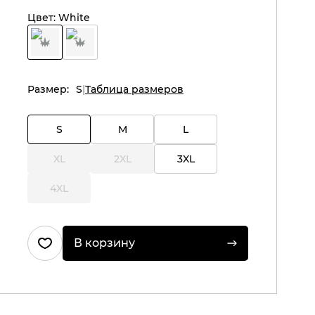
Цвет:
White
Размер:
S
Таблица размеров
S
M
L
XL
2XL
3XL
4XL
В корзину