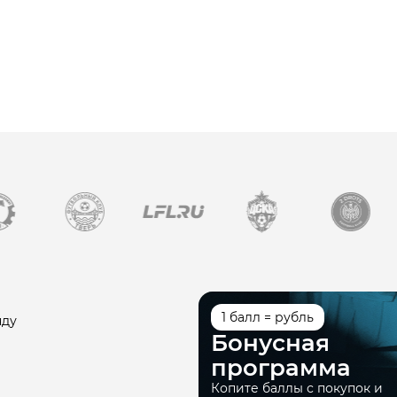
1 балл = рубль
нду
Бонусная
программа
Копите баллы с покупок и