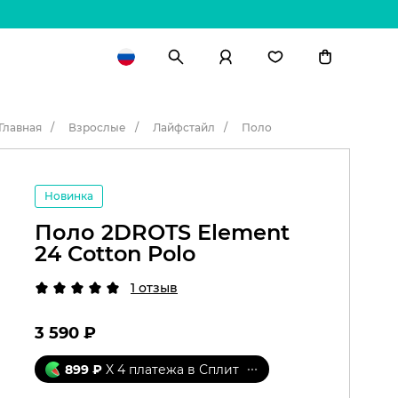
Главная
Взрослые
Лайфстайл
Поло
Новинка
Поло 2DROTS Element
24 Cotton Polo
1 отзыв
3 590
₽
899
₽
X 4 платежа в Сплит