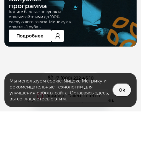
программа
Копите баллы с покупок и
оплачивайте ими до 100%
следующего заказа. Минимум к
оплате – 1 рубль
Подробнее
+7 (800) 222 45 10
Мы используем
cookie
,
Яндекс Метрику
и
рекомендательные технологии
для
Ok
улучшения работы сайта. Оставаясь здесь,
вы соглашаетесь с этим.
© 2026 «PRIMERA» интернет-магазин.