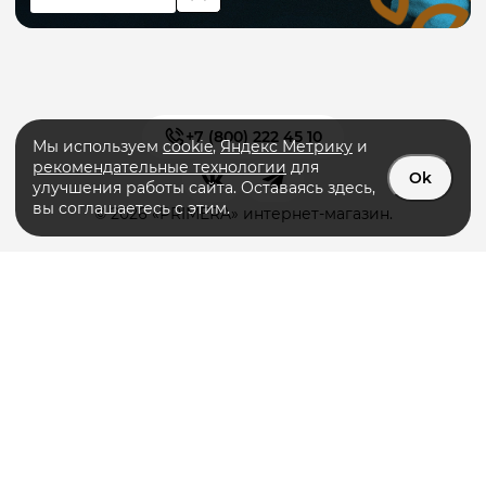
+7 (800) 222 45 10
Мы используем
cookie
,
Яндекс Метрику
и
рекомендательные технологии
для
Ok
улучшения работы сайта. Оставаясь здесь,
вы соглашаетесь с этим.
© 2026 «PRIMERA» интернет-магазин.