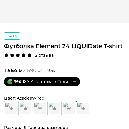
−40%
Футболка Element 24 LIQUIDate T-shirt
2 отзыва
1 554
₽
2 590
₽
-
40
%
390
₽
X 4 платежа в Сплит
Цвет:
Academy red
Размер:
S
Таблица размеров