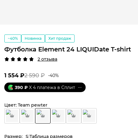
−40%
Новинка
Хит продаж
Футболка Element 24 LIQUIDate T-shirt
2 отзыва
1 554
₽
2 590
₽
-
40
%
390
₽
X 4 платежа в Сплит
Цвет:
Team pewter
Размер:
S
Таблица размеров