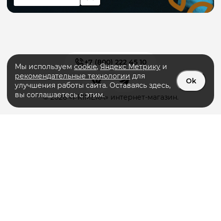
+7 (800) 222 45 10
Мы используем
cookie
,
Яндекс Метрику
и
рекомендательные технологии
для
Ok
улучшения работы сайта. Оставаясь здесь,
вы соглашаетесь с этим.
© 2026 «PRIMERA» интернет-магазин.