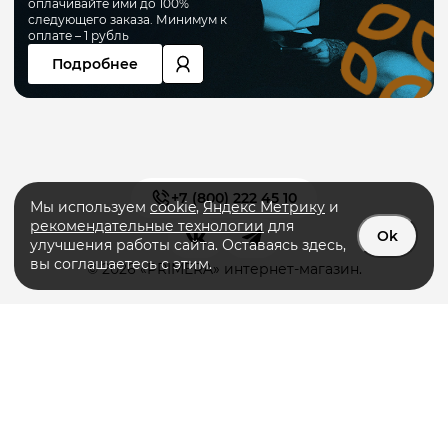
оплачивайте ими до 100%
следующего заказа. Минимум к
оплате – 1 рубль
Подробнее
+7 (800) 222 45 10
Мы используем
cookie
,
Яндекс Метрику
и
рекомендательные технологии
для
Ok
улучшения работы сайта. Оставаясь здесь,
вы соглашаетесь с этим.
© 2026 «PRIMERA» интернет-магазин.