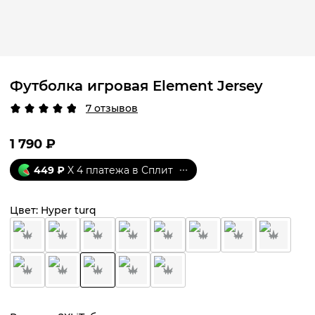
Футболка игровая Element Jersey
7 отзывов
1 790
₽
449
₽
X 4 платежа в Сплит
Цвет:
Hyper turq