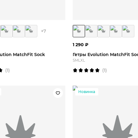
M
L
XL
S
M
L
+
7
1 290
₽
ution MatchFit Sock
Гетры Evolution MatchFit So
S
M
L
XL
(
1
)
(
1
)
Новинка