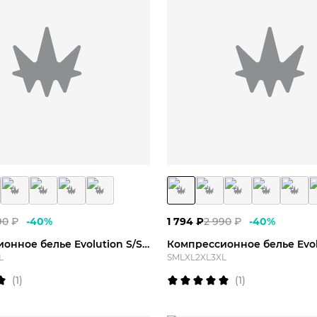
M
L
XL
2XL
3XL
S
M
L
XL
90
₽
-
40
%
1 794
₽
2 990
₽
-
40
%
Компрессионное белье Evolution S/S Top
L
S
M
L
XL
2XL
3XL
(
1
)
(
1
)