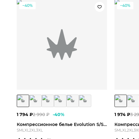
−40%
−40%
S
M
L
XL
2XL
3XL
S
1 794
₽
2 990
₽
-
40
%
1 974
₽
3 2
Компрессионное белье Evolution S/S Top
S
M
L
XL
2XL
3XL
S
M
L
XL
2XL
3X