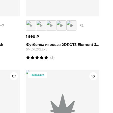
XL
S
M
L
XL
2XL
3XL
+
7
+
2
1 990
₽
ck
Футболка игровая 2DROTS Element Jersey
S
M
L
XL
2XL
3XL
(
5
)
Новинка