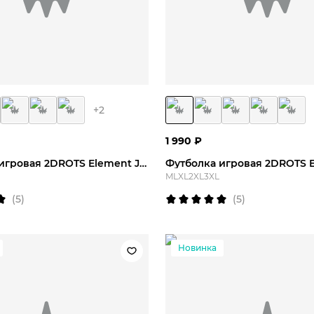
M
L
XL
2XL
M
L
XL
2X
+
2
1 990
₽
Футболка игровая 2DROTS Element Jersey
M
L
XL
2XL
3XL
(
5
)
(
5
)
Новинка