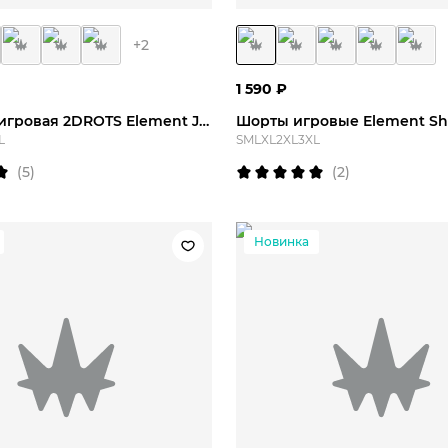
+
2
1 590
₽
Футболка игровая 2DROTS Element Jersey
Шорты игровые Element Sh
L
S
M
L
XL
2XL
3XL
(
5
)
(
2
)
Новинка