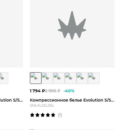
2XL
3XL
S
M
L
XL
2XL
3XL
1 794
₽
2 990
₽
-
40
%
Компрессионное белье Evolution S/S Top
Компрессионное белье Evolution S/S Top
S
M
L
XL
2XL
3XL
(
1
)