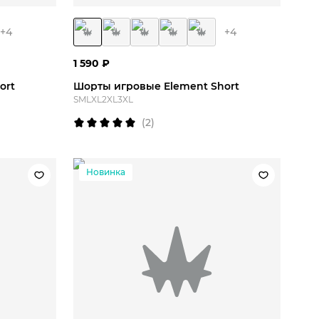
+
4
+
4
1 590
₽
ort
Шорты игровые Element Short
S
M
L
XL
2XL
3XL
(
2
)
Новинка