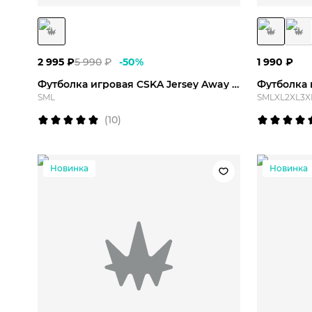
2 995
₽
5 990
₽
-
50
%
1 990
₽
Футболка игровая CSKA Jersey Away 25/26
S
M
L
S
M
L
XL
2XL
3X
(
10
)
Новинка
Новинка