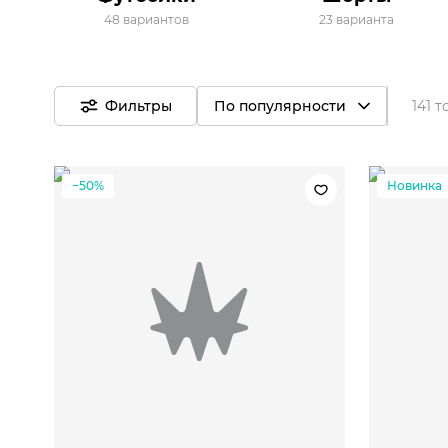
48 вариантов
23 варианта
Фильтры
По популярности
141 
−50%
Новинка
S
M
L
S