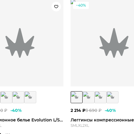
−40%
M
L
XL
2XL
3XL
S
M
L
X
90
₽
-
40
%
2 214
₽
3 690
₽
-
40
%
Компрессионное белье Evolution L/S Top
L
S
M
L
XL
2XL