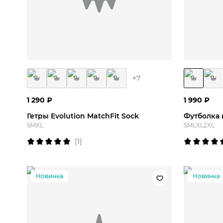
S
M
XL
S
+
7
1 290
₽
1 990
₽
Гетры Evolution MatchFit Sock
S
M
XL
S
M
L
XL
2XL
(
1
)
Новинка
Новинка