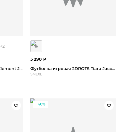
L
3XL
S
M
L
XL
+
2
5 290
₽
Футболка игровая 2DROTS Element Jersey
Футболка игровая 2DROTS Tiara Jaccard Jersey
S
M
L
XL
−40%