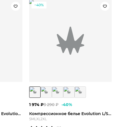
−40%
L
2XL
S
M
L
XL
2XL
1 974
₽
3 290
₽
-
40
%
Леггинсы компрессионные Evolution Warm Tight
Компрессионное белье Evolution L/S Top
S
M
L
XL
2XL