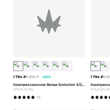
S
M
L
XL
2XL
3XL
S
1 794
₽
2 990
₽
-
40
%
1 794
₽
2 9
Компрессионное белье Evolution S/S Top
S
M
L
XL
2XL
3XL
S
M
L
XL
2XL
3X
(
1
)