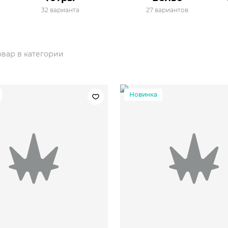
32 варианта
27 вариантов
товар в категории
Новинка
M
L
XL
2XL
3XL
S
M
L
XL