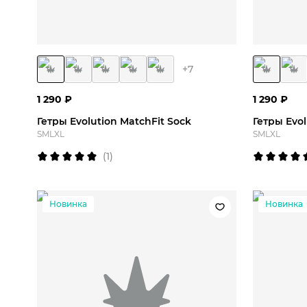
S
M
L
XL
S
+
7
1 290
₽
1 290
₽
Гетры Evolution MatchFit Sock
Гетры Evol
S
M
L
XL
S
M
L
XL
(
1
)
Новинка
Новинка