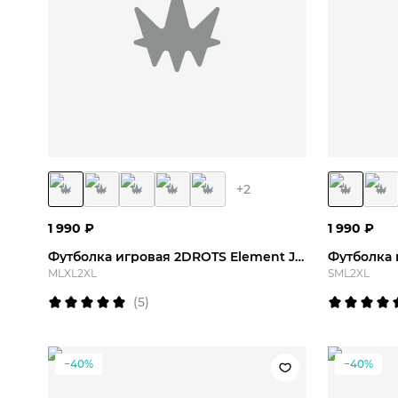
M
L
XL
2XL
S
+
2
1 990
₽
1 990
₽
Футболка игровая 2DROTS Element Jersey
M
L
XL
2XL
S
M
L
2XL
(
5
)
−40%
−40%