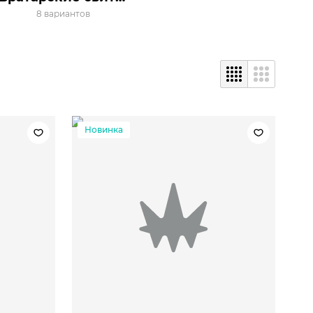
8 вариантов
Новинка
2XL
3XL
S
M
L
XL
2XL
3XL