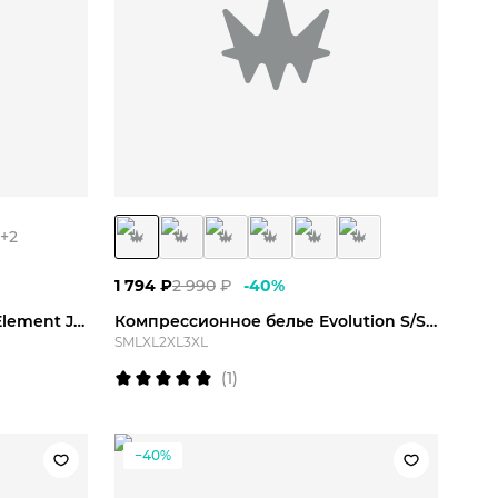
3XL
S
M
L
XL
2XL
3XL
+
2
1 794
₽
2 990
₽
-
40
%
Футболка игровая 2DROTS Element Jersey
Компрессионное белье Evolution S/S Top
S
M
L
XL
2XL
3XL
(
1
)
−40%