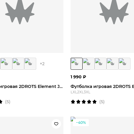
M
L
2XL
L
XL
2XL
+
2
1 990
₽
Футболка игровая 2DROTS Element Jersey
L
XL
2XL
3XL
(
5
)
(
5
)
−40%