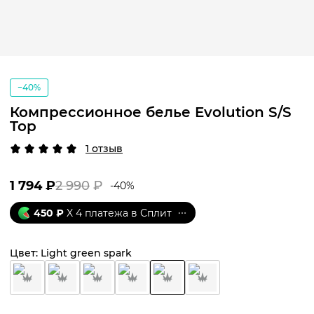
−40%
Компрессионное белье Evolution S/S
Top
1 отзыв
1 794
₽
2 990
₽
-
40
%
450
₽
X 4 платежа в Сплит
Цвет:
Light green spark