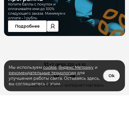
Копите баллы с покупок и
оплачивайте ими до 100%
следующего заказа. Минимум к
оплате – 1 рубль
Подробнее
+7 (800) 222 45 10
Мы используем
cookie
,
Яндекс Метрику
и
рекомендательные технологии
для
Ok
улучшения работы сайта. Оставаясь здесь,
вы соглашаетесь с этим.
© 2026 «PRIMERA» интернет-магазин.