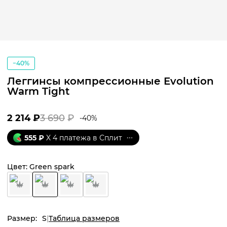
−40%
Леггинсы компрессионные Evolution
Warm Tight
2 214
₽
3 690
₽
-
40
%
555
₽
X 4 платежа в Сплит
Цвет:
Green spark
Размер:
S
Таблица размеров