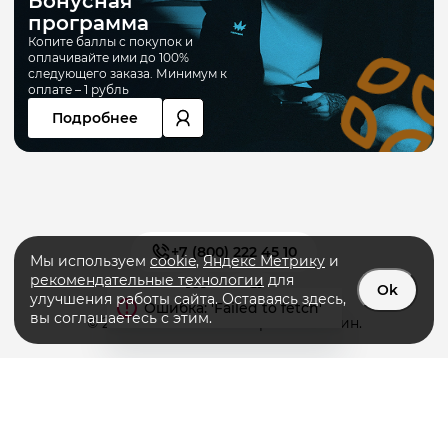
Бонусная
программа
Копите баллы с покупок и
оплачивайте ими до 100%
следующего заказа. Минимум к
оплате – 1 рубль
Подробнее
+7 (800) 222 45 10
Мы используем
cookie
,
Яндекс Метрику
и
рекомендательные технологии
для
Ok
улучшения работы сайта. Оставаясь здесь,
вы соглашаетесь с этим.
© 2026 «PRIMERA» интернет-магазин.