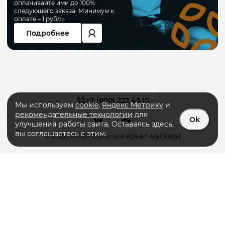
оплачивайте ими до 100%
следующего заказа. Минимум к
оплате – 1 рубль
Подробнее
+7 (800) 222 45 10
Мы используем
cookie
,
Яндекс Метрику
и
рекомендательные технологии
для
Ok
улучшения работы сайта. Оставаясь здесь,
вы соглашаетесь с этим.
© 2026 «PRIMERA» интернет-магазин.