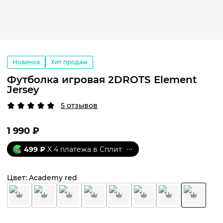
Новинка
Хит продаж
Футболка игровая 2DROTS Element
Jersey
5 отзывов
1 990
₽
499
₽
X 4 платежа в Сплит
Цвет:
Academy red