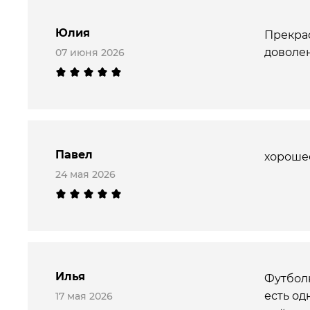
Юлия
Прекрас
доволен
07 июня 2026
Павел
хорошее
24 мая 2026
Илья
Футболк
есть од
17 мая 2026