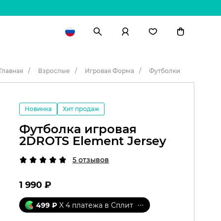
Главная
Взрослые
Игровая Форма
Футболки
Новинка
Хит продаж
Футболка игровая
2DROTS Element Jersey
5 отзывов
1 990
₽
499
₽
X 4 платежа в Сплит