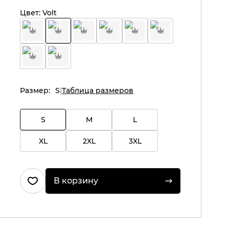
Цвет:
Volt
Размер:
S
Таблица размеров
S
M
L
XL
2XL
3XL
В корзину