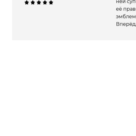
ней суп
её прав
эмблема
Вперёд,