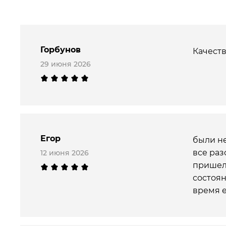
Горбунов
Качеств
29 июня 2026
Егор
были не
все раз
12 июня 2026
пришел 
состоян
время е