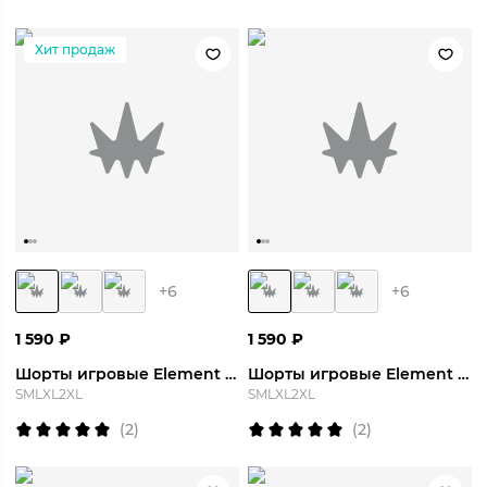
Хит продаж
+
6
+
6
1 590
₽
1 590
₽
Шорты игровые Element Short
Шорты игровые Element Short
S
M
L
XL
2XL
S
M
L
XL
2XL
(
2
)
(
2
)