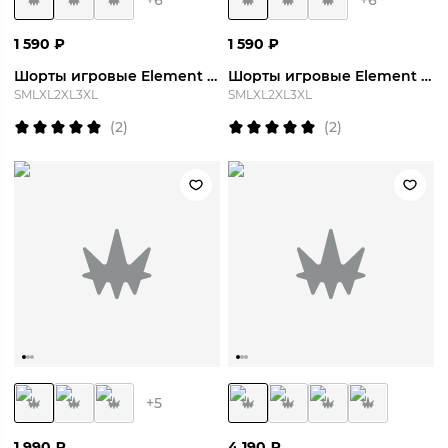
+
6
+
6
1 590
₽
1 590
₽
Шорты игровые Element Short
Шорты игровые Element Short
S
M
L
XL
2XL
3XL
S
M
L
XL
2XL
3XL
(
2
)
(
2
)
+
5
1 990
₽
4 190
₽