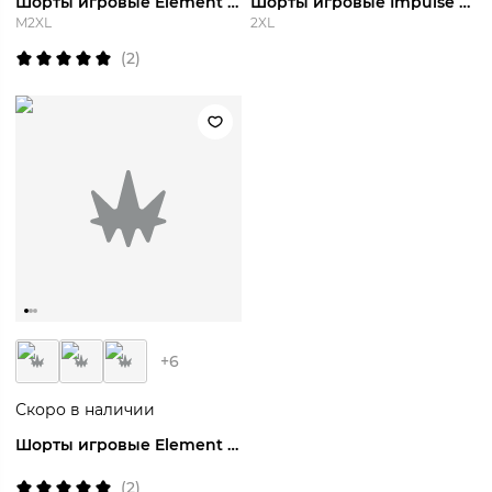
Шорты игровые Element Short
Шорты игровые Impulse Short
M
2XL
2XL
(
2
)
+
6
Скоро в наличии
Шорты игровые Element Short
(
2
)