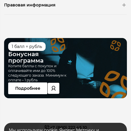
Правовая информация
1 балл = рубль
Бонусная
программа
Копите баллы с покупок и
оплачивайте ими до 100%
следующего заказа. Минимум к
оплате – 1 рубль
Подробнее
+7 (800) 222 45 10
Мы используем
cookie
,
Яндекс Метрику
и