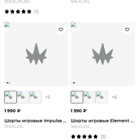
S
M
L
XL
2XL
3XL
S
M
L
XL
2XL
(
1
)
+
5
+
6
1 990
₽
1 590
₽
Шорты игровые Impulse Short
Шорты игровые Element Short
S
M
L
XL
2XL
S
M
L
XL
2XL
(
2
)