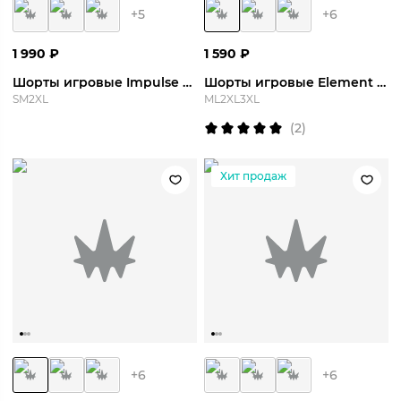
+
5
+
6
1 990
₽
1 590
₽
Шорты игровые Impulse Short
Шорты игровые Element Short
S
M
2XL
M
L
2XL
3XL
(
2
)
Хит продаж
+
6
+
6