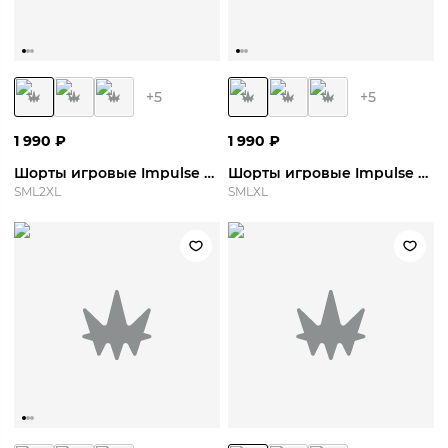
+
5
+
5
1 990
₽
1 990
₽
Шорты игровые Impulse Short
Шорты игровые Impulse Short
S
M
L
2XL
S
M
L
XL