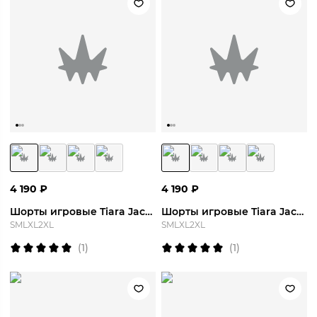
4 190
₽
4 190
₽
Шорты игровые Tiara Jaccard Short
Шорты игровые Tiara Jaccard Short
S
M
L
XL
2XL
S
M
L
XL
2XL
(
1
)
(
1
)