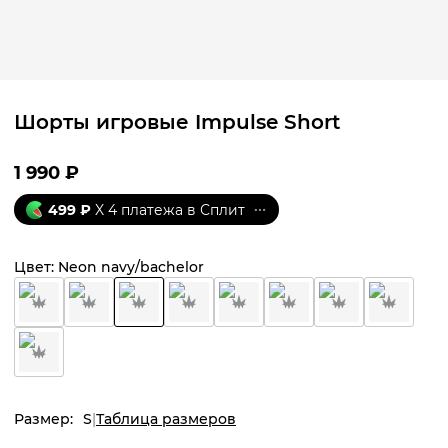
Шорты игровые Impulse Short
1 990
₽
499
₽
X 4 платежа в Сплит
Цвет:
Neon navy/bachelor
Размер:
S
Таблица размеров