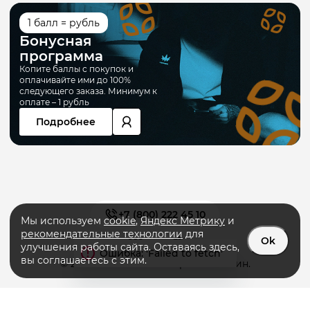
1 балл = рубль
Бонусная
программа
Копите баллы с покупок и
оплачивайте ими до 100%
следующего заказа. Минимум к
оплате – 1 рубль
Подробнее
+7 (800) 222 45 10
Мы используем
cookie
,
Яндекс Метрику
и
рекомендательные технологии
для
Ok
улучшения работы сайта. Оставаясь здесь,
вы соглашаетесь с этим.
© 2026 «PRIMERA» интернет-магазин.