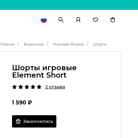
Главная
Взрослые
Игровая Форма
Шорты
Шорты игровые
Element Short
2 отзыва
1 590
₽
Закончились