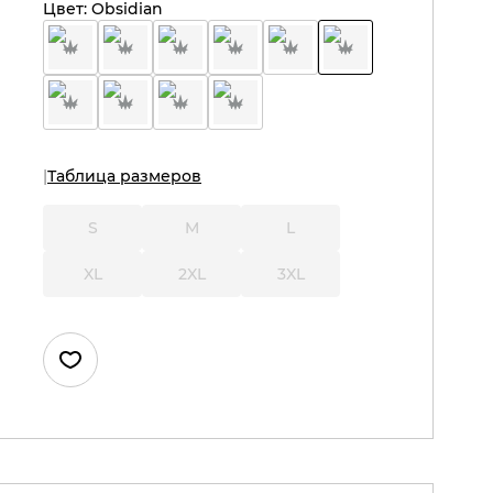
Цвет:
Obsidian
Таблица размеров
S
M
L
XL
2XL
3XL