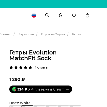
Главная
Взрослые
Игровая Форма
Гетры
Гетры Evolution
MatchFit Sock
1 отзыв
1 290
₽
324
₽
X 4 платежа в Сплит
Цвет:
White