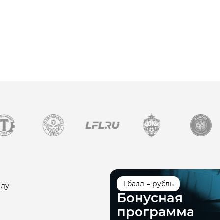
1 балл = рубль
нду
Бонусная
программа