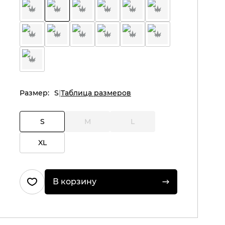
Размер:
S
Таблица размеров
S
M
L
XL
В корзину