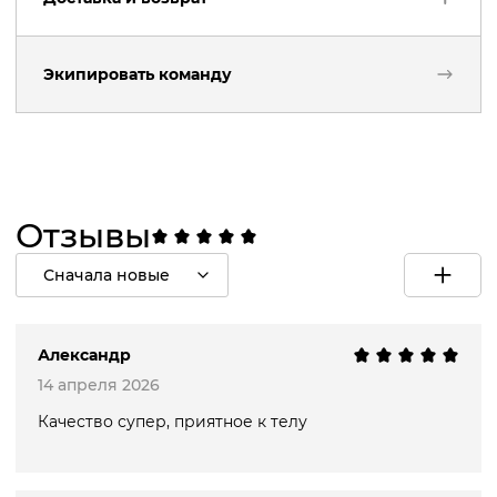
Бренд
:
Primera
Технология: LIQUIDate®
Назначение
:
тренировочная экипировка
Материал: 92% полиэстер, 8% эластан
Состав
:
Состав: 92% полиэстер, 8% эластан
Экипировать команду
Возврат товара
Виды спорта: Футбол и другие командные
виды спорта, тренинг
Мы благодарим вас за покупку и надеемся, что вы
остались в восторге от нее, но если товар не
С чем сочетается:
подошел и вы хотите вернуть заказ полностью или
частично, вы можете связаться с нами и вернуть
товар в течение
15-ти
дней с момента получения
Компрессионные леггинсы Evolution Tight
Отзывы
заказа.
Компрессионные шорты Evolution Short
Узнать больше
Сначала новые
Александр
14 апреля 2026
Качество супер, приятное к телу